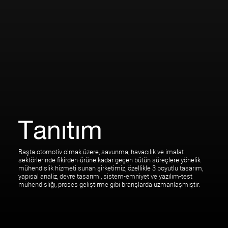
Tanıtım
Başta otomotiv olmak üzere, savunma, havacılık ve imalat
sektörlerinde fikirden-ürüne kadar geçen bütün süreçlere yönelik
mühendislik hizmeti sunan şirketimiz, özellikle 3 boyutlu tasarım,
yapısal analiz, devre tasarımı, sistem-emniyet ve yazılım-test
Grup web sitesi
mühendisliği, proses geliştirme gibi branşlarda uzmanlaşmıştır.
Tr
En